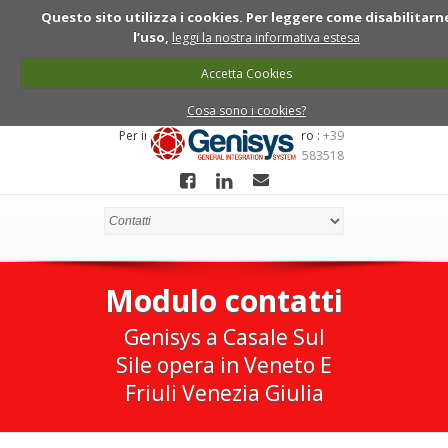
Questo sito utilizza i cookies. Per leggere come disabilitarn
l’uso,
leggi la nostra informativa estesa
Accetta Cookies
Cosa sono i cookies?
Per informazioni chiama ll numero :
+39
0422 7910081 - 349 6583518
Modulo contatti
Genisys a Casale Sul
Sile opera in Veneto E
Friuli Venezia Giulia