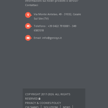
informazioni sui nostri prodotti o servizi?
Contattaci
Via Monte Antelao, 49 - 31032, Casale
Sul Sile (TV)
Telefono : +39 0422 7910081 - 349
6583518
Email:
info@genisys.it
COPYRIGHT 2017-2026. ALL RIGHTS
RESERVED
PRIVACY & COOKIES POLICY
CHI SIAMO
SOLUZIONI
NEWS