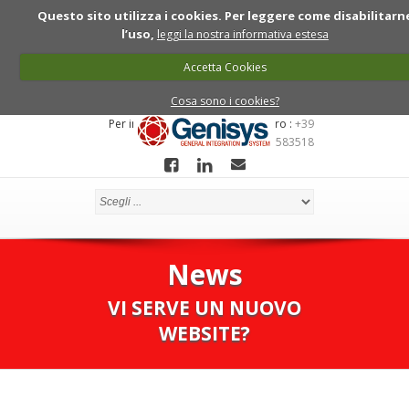
Questo sito utilizza i cookies. Per leggere come disabilitarn
l’uso,
leggi la nostra informativa estesa
Accetta Cookies
Cosa sono i cookies?
Per informazioni chiama ll numero :
+39
0422 7910081 - 349 6583518
News
VI SERVE UN NUOVO
WEBSITE?