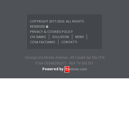
COPYRIGHT 2017-2026. ALL RIGHTS
RESERVED
PRIVACY & COOKIES POLICY
CHI SIAMO
SOLUZIONI
NEWS
COSA FACCIAMO
CONTATTI
Genisys Via Monte Antelao, 49 Casale Sul Sile (TV)
P.IVA 03948390277 - REA TV-361351
Powered by
ettiolo.com