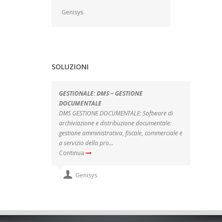
Genisys
SOLUZIONI
GESTIONALE: DMS – GESTIONE
FABB
DOCUMENTALE
APPLI
DMS GESTIONE DOCUMENTALE: Software di
respo
archiviazione e distribuzione documentale:
infor
gestione amministrativa, fiscale, commerciale e
impos
a servizio della pro...
Cont
Continua
Genisys