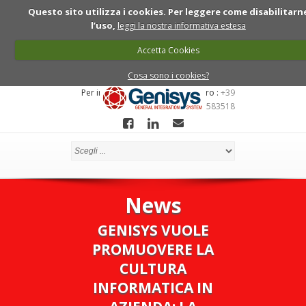
Questo sito utilizza i cookies. Per leggere come disabilitarn
l’uso,
leggi la nostra informativa estesa
Accetta Cookies
Cosa sono i cookies?
Per informazioni chiama ll numero :
+39
0422 7910081 - 349 6583518
News
GENISYS VUOLE
PROMUOVERE LA
CULTURA
INFORMATICA IN