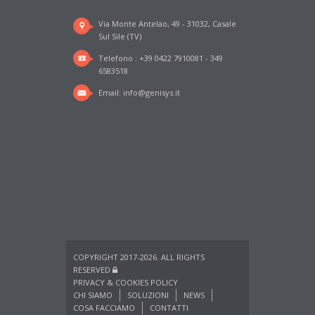
Via Monte Antelao, 49 - 31032, Casale
Sul Sile (TV)
Telefono : +39 0422 7910081 - 349
6583518
Email:
info@genisys.it
COPYRIGHT 2017-2026. ALL RIGHTS
RESERVED
PRIVACY & COOKIES POLICY
CHI SIAMO
SOLUZIONI
NEWS
COSA FACCIAMO
CONTATTI