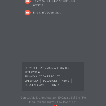
Telefono : +39 0422 7910081 - 349
6583518
Email:
info@genisys.it
COPYRIGHT 2017-2026. ALL RIGHTS
RESERVED
PRIVACY & COOKIES POLICY
CHI SIAMO
SOLUZIONI
NEWS
COSA FACCIAMO
CONTATTI
Genisys Via Monte Antelao, 49 Casale Sul Sile (TV)
P.IVA 03948390277 - REA TV-361351