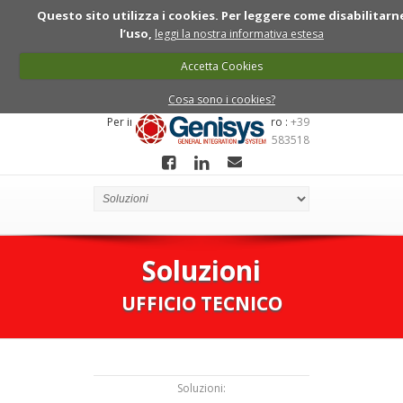
Questo sito utilizza i cookies. Per leggere come disabilitarn
l’uso,
leggi la nostra informativa estesa
Accetta Cookies
Cosa sono i cookies?
Per informazioni chiama ll numero :
+39
0422 7910081 - 349 6583518
Soluzioni
UFFICIO TECNICO
Soluzioni: