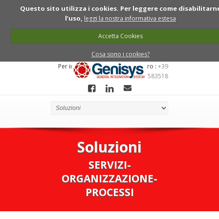
Questo sito utilizza i cookies. Per leggere come disabilitarn
l’uso,
leggi la nostra informativa estesa
Accetta Cookies
Cosa sono i cookies?
Per informazioni chiama ll numero :
+39
0422 7910081 - 349 6583518
Soluzioni
SERVIZI-
ORGANIZZAZIONE-
PROCESSI