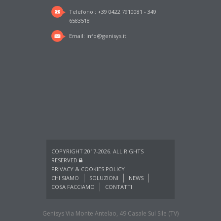
Telefono : +39 0422 7910081 - 349
6583518
Email:
info@genisys.it
COPYRIGHT 2017-2026. ALL RIGHTS
RESERVED
PRIVACY & COOKIES POLICY
CHI SIAMO
SOLUZIONI
NEWS
COSA FACCIAMO
CONTATTI
Genisys Via Monte Antelao, 49 Casale Sul Sile (TV)