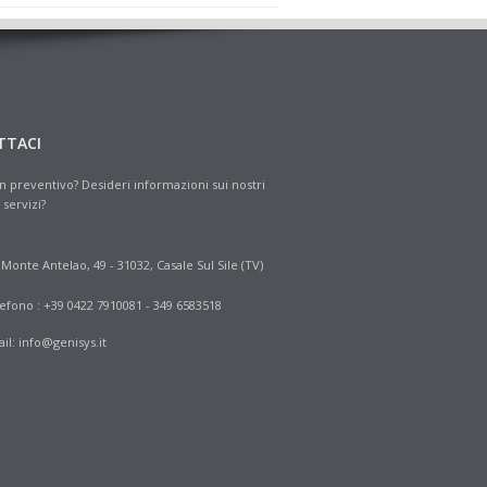
TTACI
n preventivo? Desideri informazioni sui nostri
 servizi?
 Monte Antelao, 49 - 31032, Casale Sul Sile (TV)
efono : +39 0422 7910081 - 349 6583518
il:
info@genisys.it