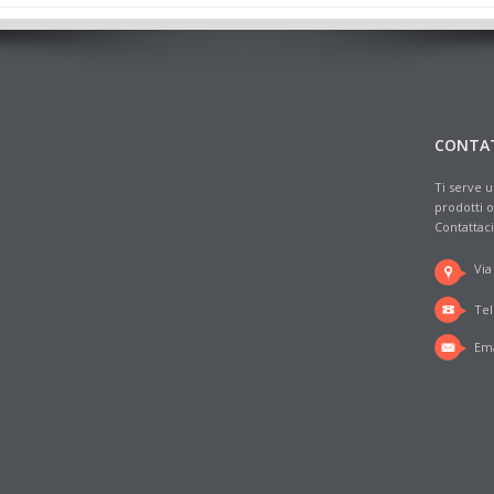
CONTA
Ti serve u
prodotti o
Contattaci
Via
Tel
Ema