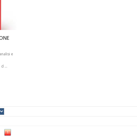
IONE
nalisi e
d ...
1