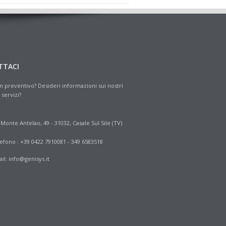
TTACI
n preventivo? Desideri informazioni sui nostri
 servizi?
 Monte Antelao, 49 - 31032, Casale Sul Sile (TV)
efono : +39 0422 7910081 - 349 6583518
il:
info@genisys.it