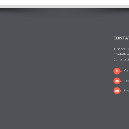
CONTA
Ti serve u
prodotti o
Contattaci
Via
Tel
Ema