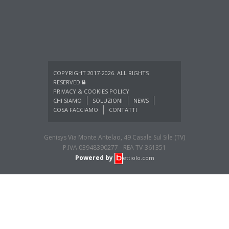
COPYRIGHT 2017-2026. ALL RIGHTS
RESERVED
PRIVACY & COOKIES POLICY
CHI SIAMO
SOLUZIONI
NEWS
COSA FACCIAMO
CONTATTI
Genisys Via Monte Antelao, 49 Casale Sul Sile (TV)
P.IVA 03948390277 - REA TV-361351
Powered by
ettiolo.com