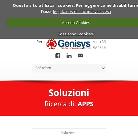
Questo sito utilizza i cookies. Per leggere come disabilitarn
l’uso,
leggi la nostra informativa estesa
Accetta Cookies
Cosa sono i cookies?
Per informazioni chiama ll numero :
+39
0422 7910081 - 349 6583518
Soluzioni
Ricerca di:
APPS
Soluzioni: