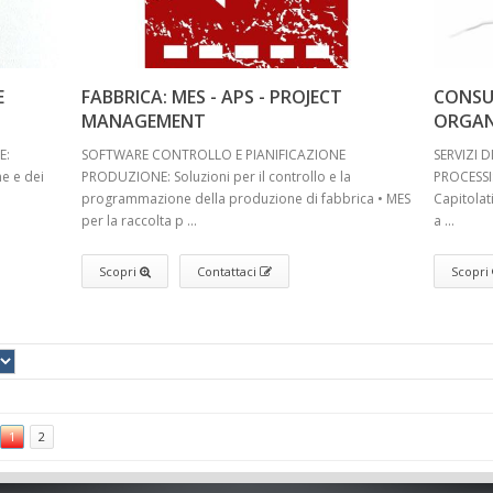
E
FABBRICA: MES - APS - PROJECT
CONSUL
MANAGEMENT
ORGAN
E:
SOFTWARE CONTROLLO E PIANIFICAZIONE
SERVIZI 
ne e dei
PRODUZIONE: Soluzioni per il controllo e la
PROCESSI:
programmazione della produzione di fabbrica • MES
Capitolat
per la raccolta p ...
a ...
Scopri
Contattaci
Scopri
1
2