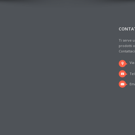
CONTA
Ti serve u
prodotti o
Contattaci
Via
Tel
Ema