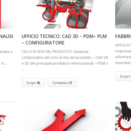
ANALISI
UFFICIO TECNICO: CAD 3D – PDM– PLM
FABBR
– CONFIGURATORE
APPLICAT
responsab
nalisi e
CICLO DI VITA DEL PRODOTTO: Gestione
informazi
collaborativa del ciclo di vita del prodotto, • CAD 2D
impostazi
d ...
e 3D dei principali produttori internazionali. • PDM n
...
Scopri
Scopri
Contattaci